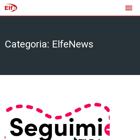
Skip
to
content
Categoria:
ElfeNews