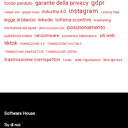
gdpr
garante della privacy
fondo perduto
instagram
industria 4.0
Google ads
google maps
Landing Page
lotteria scontrini
legge di bilancio
linkedin
marketing
posizionamento
normative europee
ottimizzazione sito
ransomware
siti web
pubblicità online
scontrino telematico
tiktok
TRANSIZIONE 5.0
TRANSIZIONE DIGITALE
TRANSIZIONE ENERGETICA
TRANSIZIONE GREEN
trasmissione corrispettivi
web reputation
Wordpress
Twitter
Software House
Su di noi