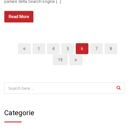
parlare della Search Engine […]
Read More
1
4
5
6
7
8
19
Categorie