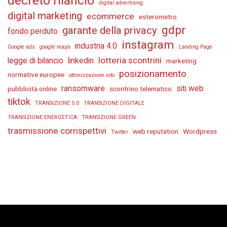
decreto rilancio
digital advertising
digital marketing
ecommerce
esterometro
gdpr
garante della privacy
fondo perduto
instagram
industria 4.0
Google ads
google maps
Landing Page
lotteria scontrini
legge di bilancio
linkedin
marketing
posizionamento
normative europee
ottimizzazione sito
ransomware
siti web
pubblicità online
scontrino telematico
tiktok
TRANSIZIONE 5.0
TRANSIZIONE DIGITALE
TRANSIZIONE ENERGETICA
TRANSIZIONE GREEN
trasmissione corrispettivi
web reputation
Wordpress
Twitter