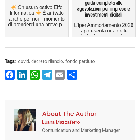
guida completa alle
Chiusura estiva Elfe
agevolazioni per imprese e
Informatica
È arrivato
investimenti digitali
anche per noi il momento
di prenderci una breve p...
L'Iper Ammortamento 2026
rappresenta una delle
principali opportunità per
le imprese che intendono
i...
Tags:
covid
,
decreto rilancio
,
fondo perduto
Facebook
LinkedIn
WhatsApp
Telegram
Email
Condividi
About The Author
Luana Mazzaferro
Comunication and Marketing Manager