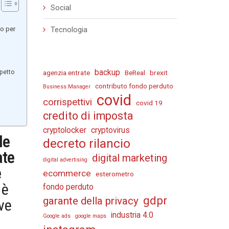
Social
io per
Tecnologia
backup
spetto
agenzia entrate
BeReal
brexit
contributo fondo perduto
Business Manager
covid
corrispettivi
covid 19
credito di imposta
cryptolocker
cryptovirus
le
decreto rilancio
ate
digital marketing
digital advertising
e
ecommerce
esterometro
 è
fondo perduto
gdpr
garante della privacy
ive
industria 4.0
Google ads
google maps