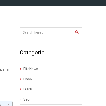
Categorie
ElfeNews
URA DEL
Fisco
GDPR
Seo