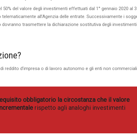
l 50% del valore degli investimenti effettuati dal 1° gennaio 2020 al 
 telematicamente all’Agenzia delle entrate. Successivamente i sogge
 dovranno trasmettere la dichiarazione sostitutiva degli investimenti
zione?
 di reddito d’impresa o di lavoro autonomo e gli enti non commercial
quisito obbligatorio la circostanza che il valore
 incrementale
rispetto agli analoghi investimenti