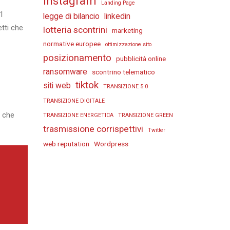
instagram
Landing Page
31
legge di bilancio
linkedin
tti che
lotteria scontrini
marketing
normative europee
ottimizzazione sito
posizionamento
pubblicità online
ransomware
scontrino telematico
tiktok
siti web
TRANSIZIONE 5.0
TRANSIZIONE DIGITALE
i che
TRANSIZIONE ENERGETICA
TRANSIZIONE GREEN
trasmissione corrispettivi
Twitter
web reputation
Wordpress