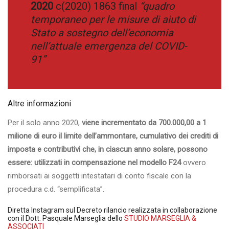
2020
c(2020) 1863 final
“quadro
temporaneo per le misure di aiuto di
Stato a sostegno dell’economia
nell’attuale emergenza del COVID-
91”
Altre informazioni
Per il solo anno 2020,
viene incrementato da 700.000,00 a 1
milione di euro il limite dell’ammontare, cumulativo dei crediti di
imposta e contributivi che, in ciascun anno solare, possono
essere: utilizzati in compensazione nel modello F24
ovvero
rimborsati ai soggetti intestatari di conto fiscale con la
procedura c.d. “semplificata”.
Diretta Instagram sul Decreto rilancio realizzata in collaborazione
con il Dott. Pasquale Marseglia dello
STUDIO MARSEGLIA &
ASSOCIATI