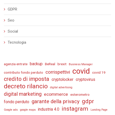
GDPR
Seo
Social
Tecnologia
backup
agenzia entrate
BeReal
brexit
Business Manager
covid
corrispettivi
contributo fondo perduto
covid 19
credito di imposta
cryptolocker
cryptovirus
decreto rilancio
digital advertising
digital marketing
ecommerce
esterometro
gdpr
garante della privacy
fondo perduto
instagram
industria 4.0
Google ads
google maps
Landing Page