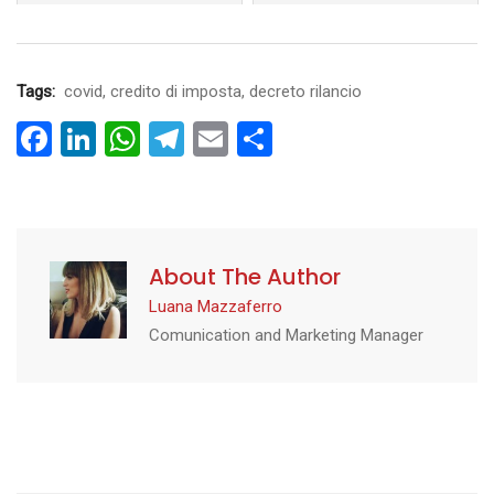
principali opportunità per
le imprese che intendono
i...
Tags:
covid
,
credito di imposta
,
decreto rilancio
Facebook
LinkedIn
WhatsApp
Telegram
Email
Condividi
About The Author
Luana Mazzaferro
Comunication and Marketing Manager