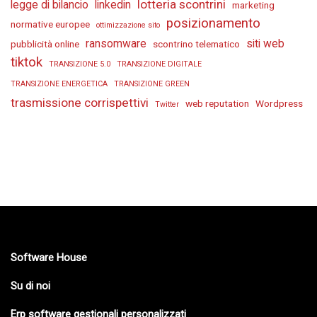
lotteria scontrini
legge di bilancio
linkedin
marketing
posizionamento
normative europee
ottimizzazione sito
ransomware
siti web
pubblicità online
scontrino telematico
tiktok
TRANSIZIONE 5.0
TRANSIZIONE DIGITALE
TRANSIZIONE ENERGETICA
TRANSIZIONE GREEN
trasmissione corrispettivi
web reputation
Wordpress
Twitter
Software House
Su di noi
Erp software gestionali personalizzati