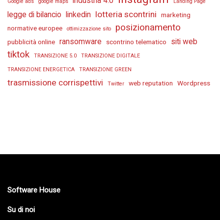
industria 4.0
Google ads
google maps
Landing Page
lotteria scontrini
legge di bilancio
linkedin
marketing
posizionamento
normative europee
ottimizzazione sito
ransomware
siti web
pubblicità online
scontrino telematico
tiktok
TRANSIZIONE 5.0
TRANSIZIONE DIGITALE
TRANSIZIONE ENERGETICA
TRANSIZIONE GREEN
trasmissione corrispettivi
web reputation
Wordpress
Twitter
Software House
Su di noi