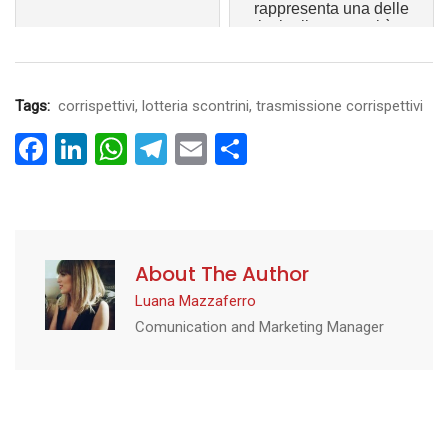
rappresenta una delle
principali opportunità per
le imprese che intendono
i...
Tags:
corrispettivi
,
lotteria scontrini
,
trasmissione corrispettivi
Facebook
LinkedIn
WhatsApp
Telegram
Email
Condividi
About The Author
Luana Mazzaferro
Comunication and Marketing Manager