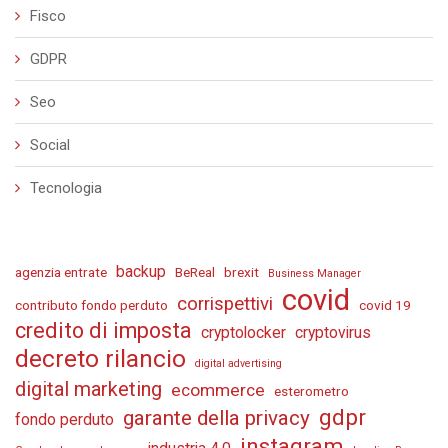
Fisco
GDPR
Seo
Social
Tecnologia
backup
agenzia entrate
BeReal
brexit
Business Manager
covid
corrispettivi
contributo fondo perduto
covid 19
credito di imposta
cryptolocker
cryptovirus
decreto rilancio
digital advertising
digital marketing
ecommerce
esterometro
gdpr
garante della privacy
fondo perduto
instagram