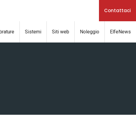
Contattaci
brature
Sistemi
Siti web
Noleggio
ElfeNews