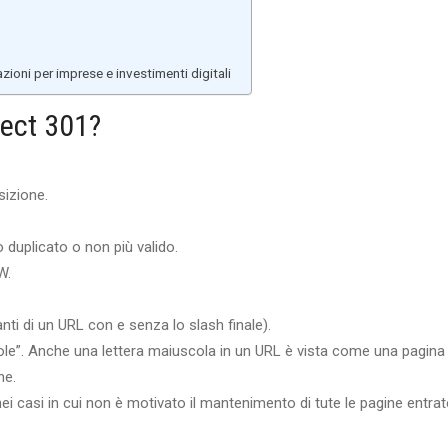
oni per imprese e investimenti digitali
rect 301?
sizione.
duplicato o non più valido.
W.
anti di un URL con e senza lo slash finale).
le”. Anche una lettera maiuscola in un URL è vista come una pagina
ne.
i casi in cui non è motivato il mantenimento di tute le pagine entrat