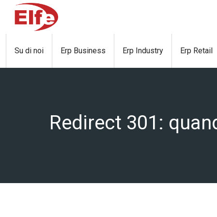
Skip
to
content
Su di noi
Erp Business
Erp Industry
Erp Retail
Redirect 301: quan