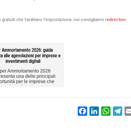
 gratuiti che facilitano l’impostazione, noi consigliamo
redirection
.
r Ammortamento 2026: guida
a alle agevolazioni per imprese e
investimenti digitali
Iper Ammortamento 2026
resenta una delle principali
rtunità per le imprese che
intendono i...
Facebook
LinkedI
Wha
T