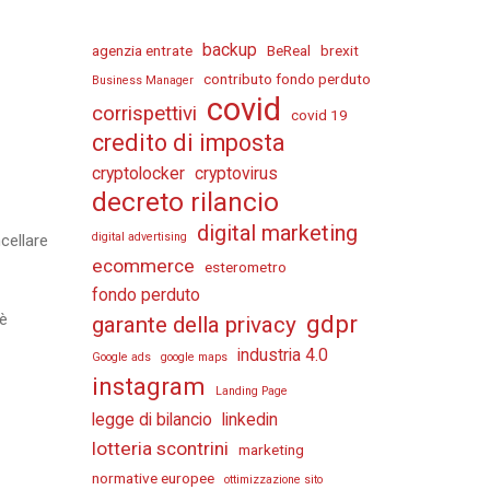
backup
agenzia entrate
BeReal
brexit
contributo fondo perduto
Business Manager
covid
corrispettivi
covid 19
credito di imposta
cryptolocker
cryptovirus
decreto rilancio
digital marketing
digital advertising
cellare
ecommerce
esterometro
fondo perduto
 è
gdpr
garante della privacy
industria 4.0
Google ads
google maps
instagram
Landing Page
legge di bilancio
linkedin
lotteria scontrini
marketing
normative europee
ottimizzazione sito