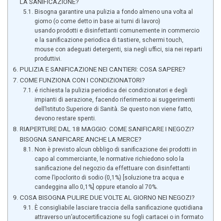
LA SANIFICAZIONE?
Bisogna garantire una pulizia a fondo almeno una volta al
giorno (o come detto in base ai turni di lavoro)
usando prodotti e disinfettanti comunemente in commercio
e la sanificazione periodica di tastiere, schermi touch,
mouse con adeguati detergenti, sia negli uffici, sia nei reparti
produttivi.
PULIZIA E SANIFICAZIONE NEI CANTIERI: COSA SAPERE?
COME FUNZIONA CON I CONDIZIONATORI?
é richiesta la pulizia periodica dei condizionatori e degli
impianti di aerazione, facendo riferimento ai suggerimenti
dell’Istituto Superiore di Sanità. Se questo non viene fatto,
devono restare spenti.
RIAPERTURE DAL 18 MAGGIO: COME SANIFICARE I NEGOZI?
BISOGNA SANIFICARE ANCHE LA MERCE?
Non è previsto alcun obbligo di sanificazione dei prodotti in
capo al commerciante, le normative richiedono solo la
sanificazione del negozio da effettuare con disinfettanti
come l’ipoclorito di sodio (0,1%) [soluzione tra acqua e
candeggina allo 0,1%] oppure etanolo al 70%.
COSA BISOGNA PULIRE DUE VOLTE AL GIORNO NEI NEGOZI?
È consigliabile lasciare traccia della sanificazione quotidiana
attraverso un’autocertificazione su fogli cartacei o in formato