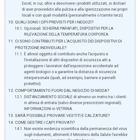
Excel, in cui, oltre a descrivere i prodotti utilizzati, si dichiari
di aver provveduto alla pulizia e alla igienizzazione nei propri
locali e con quali modalità (personalmente o tramite terzi).
QUALI SONO I DPI PREVISTI PER I NEGOZI?
Opzionali: SCHERMI PARAFIATI, DISPOSITIVI PER LA
RILEVAZIONE DELLA TEMPERATURA CORPOREA
CI SONO CONTRIBUTI PER L’ACQUISTO DEI DISPOSITIVI DI
PROTEZIONE INDIVIDUALE?
È altresì oggetto di contributo anche l’acquisto e
l’installazione di altri dispositivi di sicurezza atti a
proteggere i lavoratori dall’esposizione accidentale ad
agenti biologici o a garantire la distanza di sicurezza
interpersonale (quali, ad esempio, barriere e pannelli
protettivi).
COMPORTAMENTO FUORI DAL NEGOZIO DI MODA?
DISTANZIAMENTO SOCIALE di almeno un metro tra i clienti
in attesa di entrata (salvo diverse prescrizioni regionali);
INFORMAZIONI in VETRINA.
SARÀ POSSIBILE PROVARE VESTITI E CALZATURE?
COME GESTIRE I CAPI PROVATI?
Non esiste evidenza scientifica della permanenza del virus
sugli indumenti, altrimenti il Ministero della Salute l’avrebbe