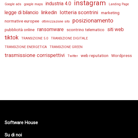
instagram
industria 4.0
Google ads
google maps
Landing Page
lotteria scontrini
legge di bilancio
linkedin
marketing
posizionamento
normative europee
ottimizzazione sito
ransomware
siti web
pubblicità online
scontrino telematico
tiktok
TRANSIZIONE 5.0
TRANSIZIONE DIGITALE
TRANSIZIONE ENERGETICA
TRANSIZIONE GREEN
trasmissione corrispettivi
web reputation
Wordpress
Twitter
Software House
Su di noi