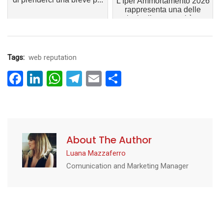
L'Iper Ammortamento 2026
rappresenta una delle
principali opportunità per
le imprese che intendono
i...
Tags:
web reputation
Facebook
LinkedIn
WhatsApp
Telegram
Email
Condividi
About The Author
Luana Mazzaferro
Comunication and Marketing Manager