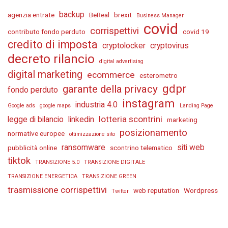
backup
agenzia entrate
BeReal
brexit
Business Manager
covid
corrispettivi
contributo fondo perduto
covid 19
credito di imposta
cryptolocker
cryptovirus
decreto rilancio
digital advertising
digital marketing
ecommerce
esterometro
gdpr
garante della privacy
fondo perduto
instagram
industria 4.0
Google ads
google maps
Landing Page
lotteria scontrini
legge di bilancio
linkedin
marketing
posizionamento
normative europee
ottimizzazione sito
ransomware
siti web
pubblicità online
scontrino telematico
tiktok
TRANSIZIONE 5.0
TRANSIZIONE DIGITALE
TRANSIZIONE ENERGETICA
TRANSIZIONE GREEN
trasmissione corrispettivi
web reputation
Wordpress
Twitter