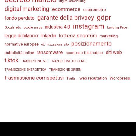
digital advertising
digital marketing
ecommerce
esterometro
gdpr
garante della privacy
fondo perduto
instagram
industria 4.0
Google ads
google maps
Landing Page
lotteria scontrini
legge di bilancio
linkedin
marketing
posizionamento
normative europee
ottimizzazione sito
ransomware
siti web
pubblicità online
scontrino telematico
tiktok
TRANSIZIONE 5.0
TRANSIZIONE DIGITALE
TRANSIZIONE ENERGETICA
TRANSIZIONE GREEN
trasmissione corrispettivi
web reputation
Wordpress
Twitter