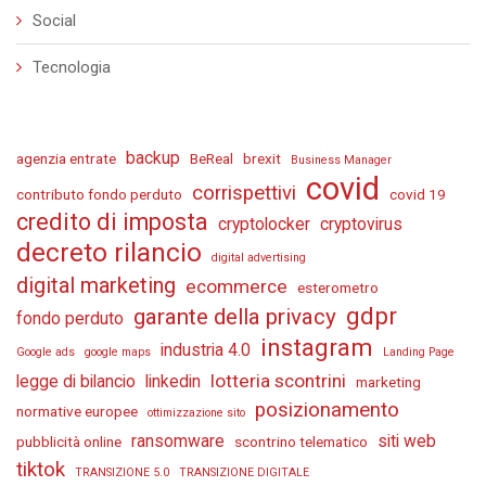
Social
Tecnologia
backup
agenzia entrate
BeReal
brexit
Business Manager
covid
corrispettivi
contributo fondo perduto
covid 19
credito di imposta
cryptolocker
cryptovirus
decreto rilancio
digital advertising
digital marketing
ecommerce
esterometro
gdpr
garante della privacy
fondo perduto
instagram
industria 4.0
Google ads
google maps
Landing Page
lotteria scontrini
legge di bilancio
linkedin
marketing
posizionamento
normative europee
ottimizzazione sito
ransomware
siti web
pubblicità online
scontrino telematico
tiktok
TRANSIZIONE 5.0
TRANSIZIONE DIGITALE