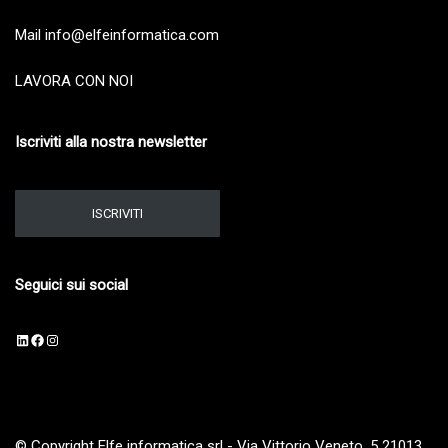
Mail info@elfeinformatica.com
LAVORA CON NOI
Iscriviti alla nostra newsletter
ISCRIVITI
Seguici sui social
LinkedIn
Facebook
Instagram
© Copyright Elfe informatica srl - Via Vittorio Veneto, 5 21013