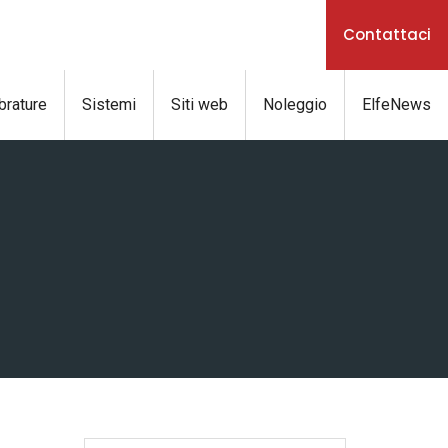
Contattaci
brature
Sistemi
Siti web
Noleggio
ElfeNews