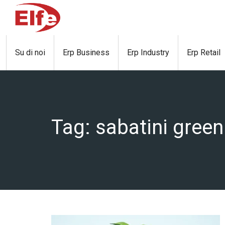
Skip
to
content
Su di noi
Erp Business
Erp Industry
Erp Retail
Tag:
sabatini green