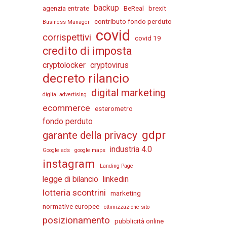
backup
agenzia entrate
BeReal
brexit
contributo fondo perduto
Business Manager
covid
corrispettivi
covid 19
credito di imposta
cryptolocker
cryptovirus
decreto rilancio
digital marketing
digital advertising
ecommerce
esterometro
fondo perduto
gdpr
garante della privacy
industria 4.0
Google ads
google maps
instagram
Landing Page
legge di bilancio
linkedin
lotteria scontrini
marketing
normative europee
ottimizzazione sito
posizionamento
pubblicità online