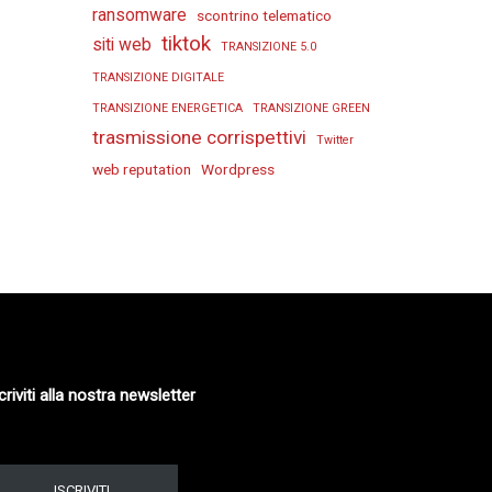
ransomware
scontrino telematico
tiktok
siti web
TRANSIZIONE 5.0
TRANSIZIONE DIGITALE
TRANSIZIONE ENERGETICA
TRANSIZIONE GREEN
trasmissione corrispettivi
Twitter
web reputation
Wordpress
criviti alla nostra newsletter
ISCRIVITI